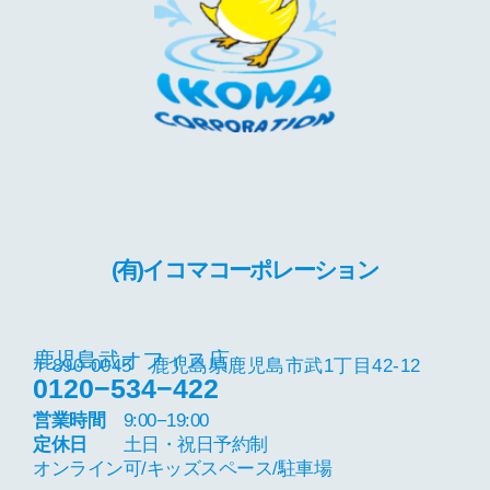
(有)イコマコーポレーション
鹿児島武オフィス店
〒890-0045 鹿児島県鹿児島市武1丁目42-12
0120−534−422
営業時間
9:00−19:00
定休日
土日・祝日予約制
オンライン可/キッズスペース/駐車場