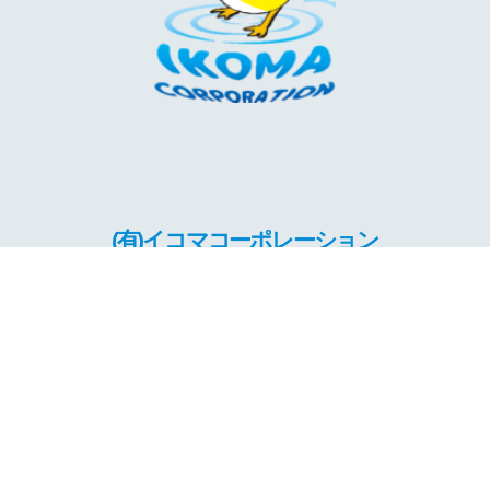
(有)イコマコーポレーション
鹿児島武オフィス店
〒890-0045 鹿児島県鹿児島市武1丁目42-12
0120−534−422
営業時間
9:00−19:00
定休日
土日・祝日予約制
オンライン可/キッズスペース/駐車場